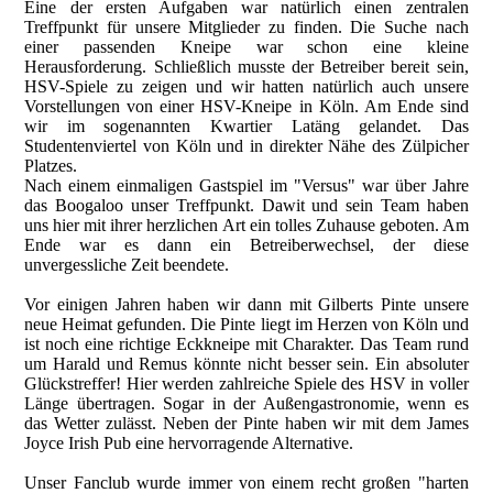
Eine der ersten Aufgaben war natürlich einen zentralen
Treffpunkt für unsere Mitglieder zu finden. Die Suche nach
einer passenden Kneipe war schon eine kleine
Herausforderung. Schließlich musste der Betreiber bereit sein,
HSV-Spiele zu zeigen und wir hatten natürlich auch unsere
Vorstellungen von einer HSV-Kneipe in Köln. Am Ende sind
wir im sogenannten Kwartier Latäng gelandet. Das
Studentenviertel von Köln und in direkter Nähe des Zülpicher
Platzes.
Nach einem einmaligen Gastspiel im "Versus" war über Jahre
das Boogaloo unser Treffpunkt. Dawit und sein Team haben
uns hier mit ihrer herzlichen Art ein tolles Zuhause geboten. Am
Ende war es dann ein Betreiberwechsel, der diese
unvergessliche Zeit beendete.
Vor einigen Jahren haben wir dann mit Gilberts Pinte unsere
neue Heimat gefunden. Die Pinte liegt im Herzen von Köln und
ist noch eine richtige Eckkneipe mit Charakter. Das Team rund
um Harald und Remus könnte nicht besser sein. Ein absoluter
Glückstreffer! Hier werden zahlreiche Spiele des HSV in voller
Länge übertragen. Sogar in der Außengastronomie, wenn es
das Wetter zulässt. Neben der Pinte haben wir mit dem James
Joyce Irish Pub eine hervorragende Alternative.
Unser Fanclub wurde immer von einem recht großen "harten